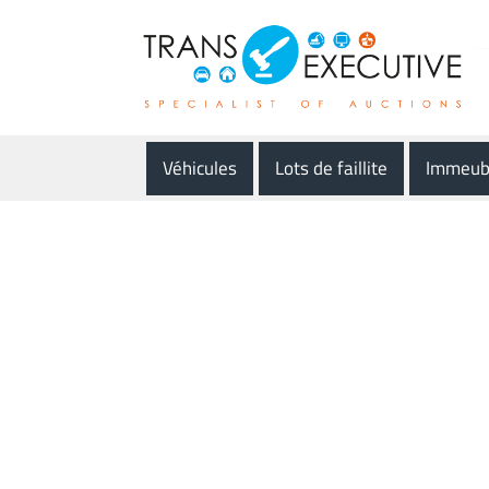
Véhicules
Lots de faillite
Immeub