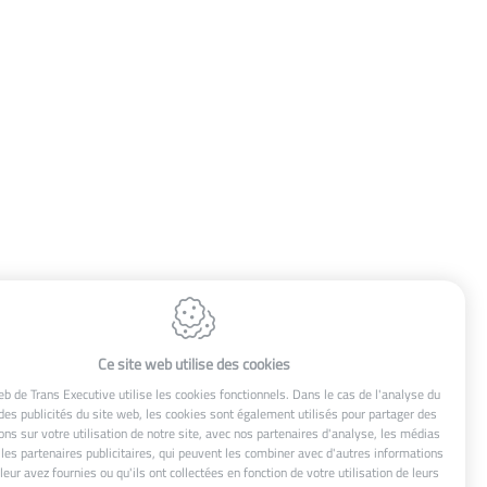
Trans Executive
7 Rue Notre Dame
7804
Rebaix (Ath)
Ce site web utilise des cookies
Belgique
eb de Trans Executive utilise les cookies fonctionnels. Dans le cas de l'analyse du
 des publicités du site web, les cookies sont également utilisés pour partager des
TVA : BE 0464.188.154
ons sur votre utilisation de notre site, avec nos partenaires d'analyse, les médias
 les partenaires publicitaires, qui peuvent les combiner avec d'autres informations
Tél. :
+32 (0) 68 28 51 91
leur avez fournies ou qu'ils ont collectées en fonction de votre utilisation de leurs
E-mail :
info@trans-executive.be