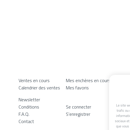
Ventes en cours
Mes enchères en cours
Calendrier des ventes
Mes favoris
Newsletter
Le site w
Conditions
Se connecter
trafic ou
F.A.Q.
S'enregistrer
informati
Contact
sociaux et
que vous 