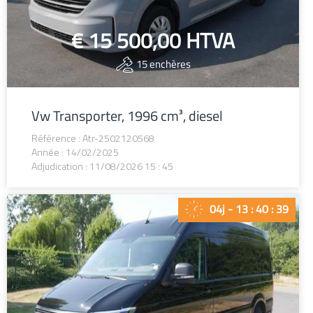
€ 15 500,00
HTVA
15
enchères
Vw Transporter, 1996 cm³, diesel
Référence : Atr-2502120568
Année : 14/02/2025
Adjudication : 11/08/2026 15 : 45
04j - 13 : 40 : 38