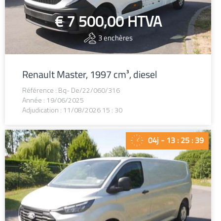
€ 7 500,00
HTVA
3
enchères
Renault Master, 1997 cm³, diesel
Référence : Bq- De/22/060/316
Année : 19/06/2025
Adjudication : 11/08/2026 15 : 30
04j - 13 : 25 : 38