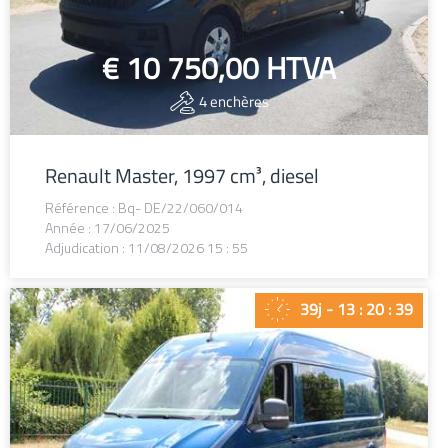
€ 10 750,00
HTVA
4
enchères
Renault Master, 1997 cm³, diesel
Référence : Bq- DE/22/060/014
Année : 17/06/2025
Adjudication : 11/08/2026 15 : 55
39j - 13 : 20 : 38