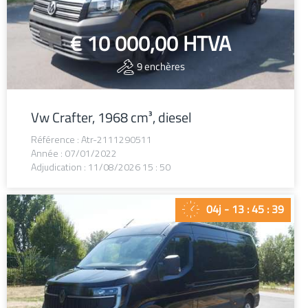
€ 10 000,00
HTVA
9
enchères
Vw Crafter, 1968 cm³, diesel
Référence : Atr-2111290511
Année : 07/01/2022
Adjudication : 11/08/2026 15 : 50
04j - 13 : 45 : 38