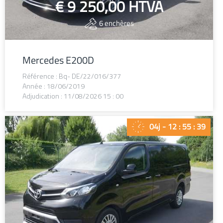
€ 9 250,00
HTVA
6
enchères
Mercedes E200D
Référence : Bq- DE/22/016/377
Année : 18/06/2019
Adjudication : 11/08/2026 15 : 00
04j - 12 : 55 : 38